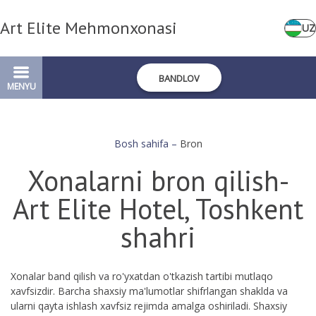
Art Elite Mehmonxonasi
UZ
BANDLOV
MENYU
Bosh sahifa
–
Bron
Xonalarni bron qilish-
Art Elite Hotel, Toshkent
shahri
Xonalar band qilish va ro'yxatdan o'tkazish tartibi mutlaqo
xavfsizdir. Barcha shaxsiy ma'lumotlar shifrlangan shaklda va
ularni qayta ishlash xavfsiz rejimda amalga oshiriladi. Shaxsiy