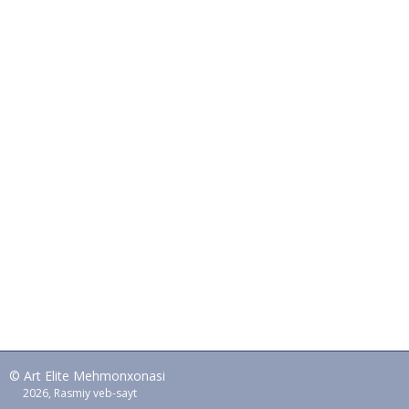
© Art Elite Mehmonxonasi
2026, Rasmiy veb-sayt